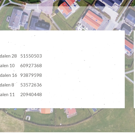
dalen 28
51550503
alen 10
60927368
edalen 16
93879598
dalen 8
53572636
alen 11
20940448