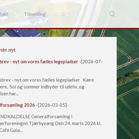
takt
Tilmelding
:::
ste nyt
rev - nyt om vores fælles legepladser
-[2026-07-
rev - nyt om vores fælles legepladser Kære
ere, Sol og sommer indbyder til udeliv, og
sen har...
lforsamling 2026
-[2026-03-05]-
DKALDELSE Generalforsamling i
erforeningen Tjærbyvang Den 24. marts 2026 kl.
Cafe Gaia...