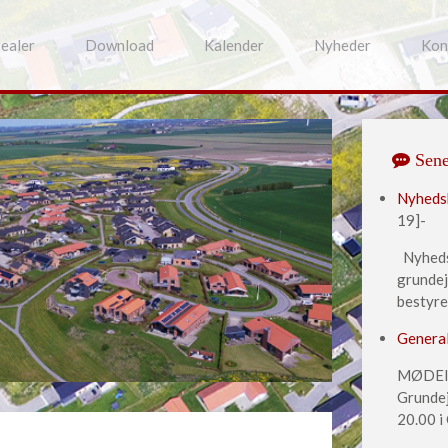
realer
Download
Kalender
Nyheder
Kon
Sene
Nyhedsb
19]-
Nyhedsb
grundej
bestyrel
Genera
MØDEIN
Grundej
20.00 i 