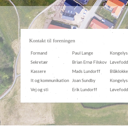
Kontakt til foreningen
Formand
Paul Lange
Kongelys
Sekretær
Brian Ernø Filskov
Løvefodd
Kassere
Mads Lundorff
Blåklokk
It og kommunikation
Joan Sundby
Kongelys
Vej og sti
Erik Lundorff
Løvefodd