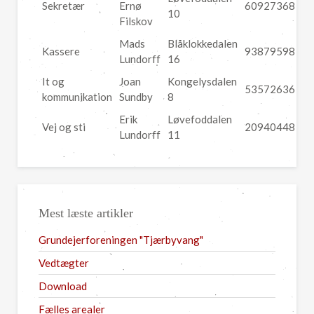
Sekretær
Ernø
60927368
10
Filskov
Mads
Blåklokkedalen
Kassere
93879598
Lundorff
16
It og
Joan
Kongelysdalen
53572636
kommunikation
Sundby
8
Erik
Løvefoddalen
Vej og sti
20940448
Lundorff
11
Mest læste artikler
Grundejerforeningen "Tjærbyvang"
Vedtægter
Download
Fælles arealer