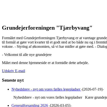
Grundejerforeningen "Tjærbyvang"
Formålet med Grundejerforeningen Tjærbyvang er at varetage grundeje
til formål at gøre vort kvarter til et godt sted at bo både nu og i fre
voksne. - Styring af økonomien, så vi har midler at gøre med. - Dial
- Velkomst til alle nye grundejere
Målet med denne hjemmeside er at formidle dette arbejde.
Udskriv
E-mail
Seneste nyt
Nyhedsbrev - nyt om vores fælles legepladser
-[2026-07-19]-
Nyhedsbrev - nyt om vores fælles legepladser Kære grundejere,
Generalforsamling 2026
-[2026-03-05]-