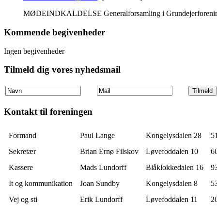
MØDEINDKALDELSE Generalforsamling i Grundejerforeningen 
Kommende begivenheder
Ingen begivenheder
Tilmeld dig vores nyhedsmail
Kontakt til foreningen
Formand
Paul Lange
Kongelysdalen 28
5
Sekretær
Brian Ernø Filskov
Løvefoddalen 10
6
Kassere
Mads Lundorff
Blåklokkedalen 16
9
It og kommunikation
Joan Sundby
Kongelysdalen 8
5
Vej og sti
Erik Lundorff
Løvefoddalen 11
2