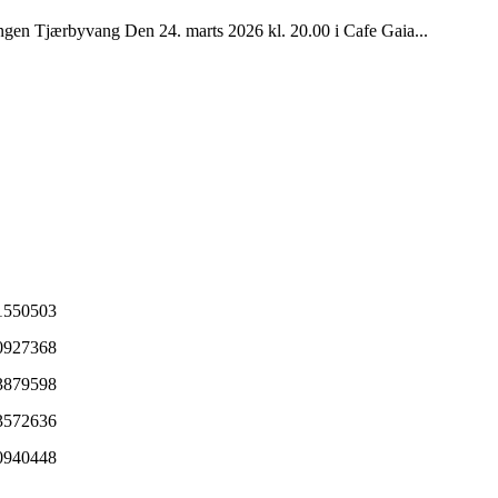
Tjærbyvang Den 24. marts 2026 kl. 20.00 i Cafe Gaia...
1550503
0927368
3879598
3572636
0940448